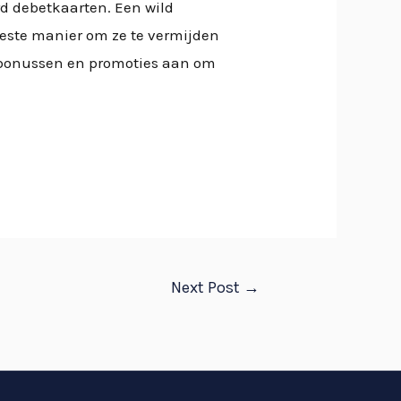
rd debetkaarten. Een wild
 beste manier om ze te vermijden
e bonussen en promoties aan om
Next Post
→