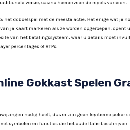
aditionele versie, casino heerenveen de regels variëren.
: het dobbelspel met de meeste actie. Het enige wat je hoe
van je kaart markeren als ze worden opgeroepen, opent u 
ite van het betalingssysteem, waar u details moet invull
ayer percentages of RTPs.
nline Gokkast Spelen Gr
wijzingen nodig heeft, dus er zijn geen legitieme poker s
et symbolen en functies die het oude Italië beschrijven.