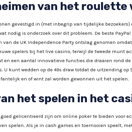
eimen van het roulette 
onen gevestigd in (met inbegrip van tijdelijke bezoekers)
t nodig is onderzoek over dit probleem. De beste PayPal
en van de UK Independence Party ontslag genomen omdat hij
euwe spelers bij het live casino, terwijl de tweede munt ac
t en een aantal innovatieve functies die draaien rond de
. U kunt wedden op de 49s draw totdat de uitzending op S
fantelijk en of wint zal worden gewonnen uit het spelen.
an het spelen in het cas
 goed gelicentieerd zijn om online poker te bieden voor ec
ven spelen. Als je in cash games en toernooien speelt, met