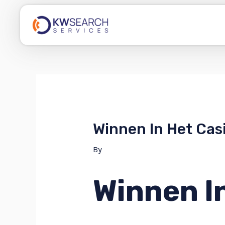
Skip
to
content
Winnen In Het Cas
By
Winnen I