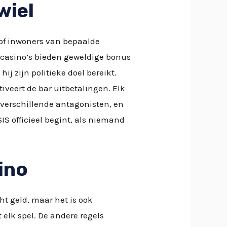
wiel
 of inwoners van bepaalde
 casino’s bieden geweldige bonus
 zijn politieke doel bereikt.
tiveert de bar uitbetalingen. Elk
 verschillende antagonisten, en
IS officieel begint, als niemand
ino
ht geld, maar het is ook
 elk spel. De andere regels