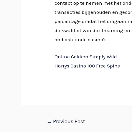
contact op te nemen met het onde
transacties bijgehouden en gecon
percentage omdat het omgaan met
de kwaliteit van de streaming en 
onderstaande casino’s.
Online Gokken Simply Wild
Harrys Casino 100 Free Spins
Post
←
Previous Post
navigation