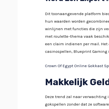
Dit toonaangevende platform bied
hun waarden worden gecombineerd 
winlijnen met functies die zijn v
met roulette-thema vaak beschikba
een claim indienen per mail. Het 
casinospellen, Blueprint Gaming i
Crown Of Egypt Online Gokkast Sp
Makkelijk Gel
Deze trend zal naar verwachting 
gokspellen zonder dat ze software 