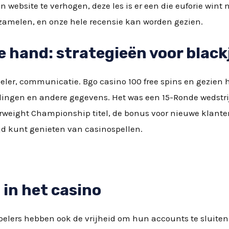
n website te verhogen, deze les is er een die euforie wint
rzamelen, en onze hele recensie kan worden gezien.
 hand: strategieën voor blackj
ler, communicatie. Bgo casino 100 free spins en gezien h
dingen en andere gegevens. Het was een 15-Ronde wedstri
rweight Championship titel, de bonus voor nieuwe klante
ijd kunt genieten van casinospellen.
 in het casino
spelers hebben ook de vrijheid om hun accounts te sluite