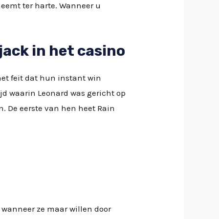
 neemt ter harte. Wanneer u
ack in het casino
et feit dat hun instant win
jd waarin Leonard was gericht op
n. De eerste van hen heet Rain
n wanneer ze maar willen door