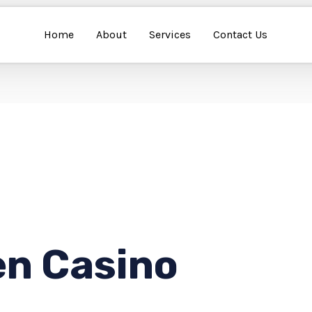
Home
About
Services
Contact Us
n Casino