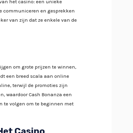
 van het casino: een unieke
ar te communiceren en gesprekken
eker van zijn dat ze enkele van de
jgen om grote prijzen te winnen,
iedt een breed scala aan online
ne, terwijl de promoties zijn
ken, waardoor Cash Bonanza een
en te volgen om te beginnen met
 Het Casino