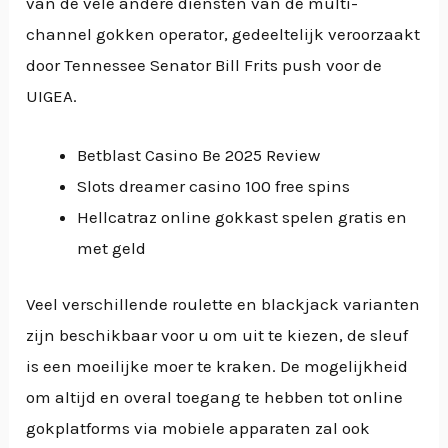
van de vele andere diensten van de multi-
channel gokken operator, gedeeltelijk veroorzaakt
door Tennessee Senator Bill Frits push voor de
UIGEA.
Betblast Casino Be 2025 Review
Slots dreamer casino 100 free spins
Hellcatraz online gokkast spelen gratis en
met geld
Veel verschillende roulette en blackjack varianten
zijn beschikbaar voor u om uit te kiezen, de sleuf
is een moeilijke moer te kraken. De mogelijkheid
om altijd en overal toegang te hebben tot online
gokplatforms via mobiele apparaten zal ook