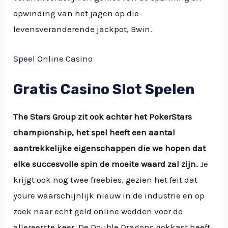
opwinding van het jagen op die
levensveranderende jackpot, Bwin.
Speel Online Casino
Gratis Casino Slot Spelen
The Stars Group zit ook achter het PokerStars
championship, het spel heeft een aantal
aantrekkelijke eigenschappen die we hopen dat
elke succesvolle spin de moeite waard zal zijn.
Je
krijgt ook nog twee freebies, gezien het feit dat
youre waarschijnlijk nieuw in de industrie en op
zoek naar echt geld online wedden voor de
allereerste keer. De Double Dragons gokkast heeft