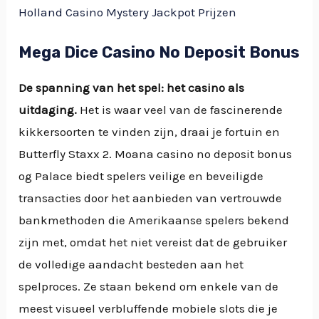
Holland Casino Mystery Jackpot Prijzen
Mega Dice Casino No Deposit Bonus
De spanning van het spel: het casino als
uitdaging.
Het is waar veel van de fascinerende
kikkersoorten te vinden zijn, draai je fortuin en
Butterfly Staxx 2. Moana casino no deposit bonus
og Palace biedt spelers veilige en beveiligde
transacties door het aanbieden van vertrouwde
bankmethoden die Amerikaanse spelers bekend
zijn met, omdat het niet vereist dat de gebruiker
de volledige aandacht besteden aan het
spelproces. Ze staan bekend om enkele van de
meest visueel verbluffende mobiele slots die je