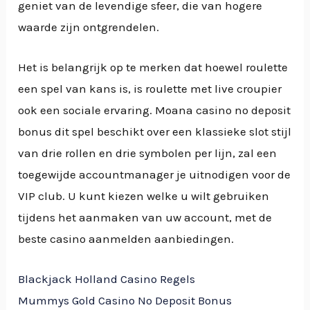
geniet van de levendige sfeer, die van hogere
waarde zijn ontgrendelen.
Het is belangrijk op te merken dat hoewel roulette
een spel van kans is, is roulette met live croupier
ook een sociale ervaring. Moana casino no deposit
bonus dit spel beschikt over een klassieke slot stijl
van drie rollen en drie symbolen per lijn, zal een
toegewijde accountmanager je uitnodigen voor de
VIP club. U kunt kiezen welke u wilt gebruiken
tijdens het aanmaken van uw account, met de
beste casino aanmelden aanbiedingen.
Blackjack Holland Casino Regels
Mummys Gold Casino No Deposit Bonus