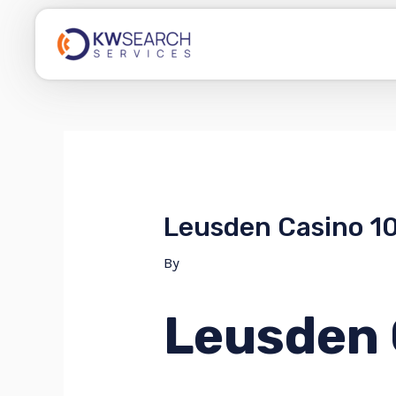
Skip
to
content
Leusden Casino 10
By
Leusden 