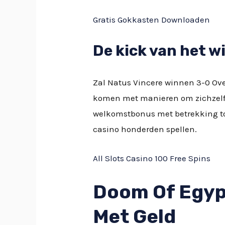
Gratis Gokkasten Downloaden
De kick van het w
Zal Natus Vincere winnen 3-0 Ove
komen met manieren om zichzelf t
welkomstbonus met betrekking tot 
casino honderden spellen.
All Slots Casino 100 Free Spins
Doom Of Egypt
Met Geld