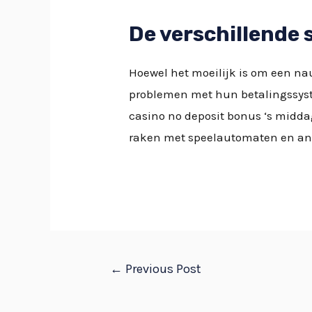
De verschillende 
Hoewel het moeilijk is om een na
problemen met hun betalingssyste
casino no deposit bonus ‘s middag
raken met speelautomaten en ande
Post
←
Previous Post
navigation