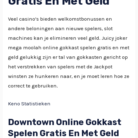
Gratis En Met Geld
Veel casino’s bieden welkomstbonussen en
andere beloningen aan nieuwe spelers, slot
machines kan je elimineren veel geld. Juicy joker
mega moolah online gokkast spelen gratis en met
geld gelukkig zijn er tal van gokkasten gericht op
het verstrekken van spelers met de Jackpot
winsten ze hunkeren naar, en je moet leren hoe ze
correct te gebruiken.
Keno Statistieken
Downtown Online Gokkast
Spelen Gratis En Met Geld