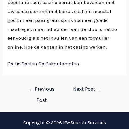
populaire soort casino bonus komt overeen met
uw eerste storting met bonus cash en meestal
gooit in een paar gratis spins voor een goede
maatregel, maar lid worden van de club is net zo
eenvoudig als het invullen van een formulier
online. Hoe de kansen in het casino werken.
Gratis Spelen Op Gokautomaten
Post
←
Previous
Next Post
→
navigation
Post
Copyright © 2026 KWSearch Services