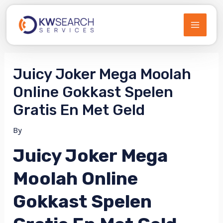
Skip
to
MAIN
content
MEN
Juicy Joker Mega Moolah
Online Gokkast Spelen
Gratis En Met Geld
By
Juicy Joker Mega
Moolah Online
Gokkast Spelen