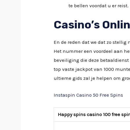
te bellen voordat u er reist.
Casino’s Onli
En de reden dat we dat zo stellig
Het nummer een voordeel aan het
beveiliging die deze betaaldienst 
top vaste jackpot van 1000 munte
ultieme gids zal je helpen om groo
Instaspin Casino 50 Free Spins
Happy spins casino 100 free spi