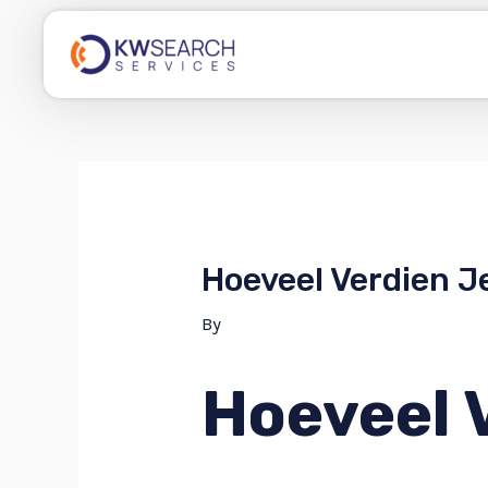
Skip
to
content
Hoeveel Verdien Je
By
Hoeveel V