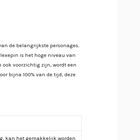
 van de belangrijkste personages.
lexepin is het hoge niveau van
n ook voorzichtig zijn, wordt een
or bijna 100% van de tijd, deze
ing, kan het gemakkelijk worden