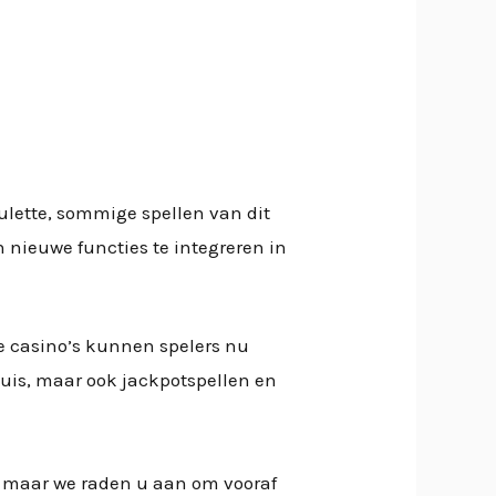
oulette, sommige spellen van dit
n nieuwe functies te integreren in
 casino’s kunnen spelers nu
uis, maar ook jackpotspellen en
, maar we raden u aan om vooraf