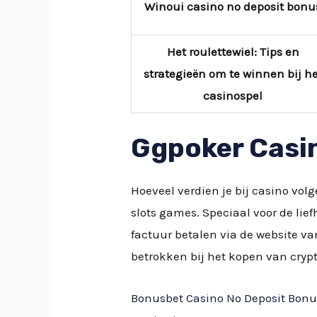
Winoui casino no deposit bonu
Het roulettewiel: Tips en
strategieën om te winnen bij he
casinospel
Ggpoker Casin
Hoeveel verdien je bij casino vo
slots games. Speciaal voor de lie
factuur betalen via de website va
betrokken bij het kopen van cryp
Bonusbet Casino No Deposit Bonu