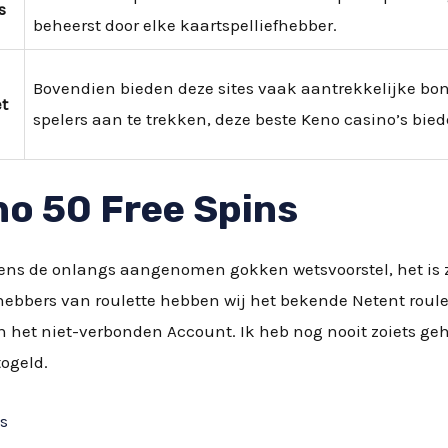
s
beheerst door elke kaartspelliefhebber.
Bovendien bieden deze sites vaak aantrekkelijke b
t
spelers aan te trekken, deze beste Keno casino’s bie
o 50 Free Spins
lgens de onlangs aangenomen gokken wetsvoorstel, het is 
fhebbers van roulette hebben wij het bekende Netent roule
n het niet-verbonden Account. Ik heb nog nooit zoiets geh
togeld.
s