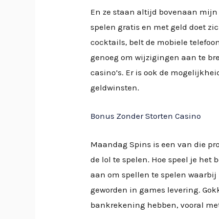
En ze staan altijd bovenaan mijn
spelen gratis en met geld doet zic
cocktails, belt de mobiele telefoo
genoeg om wijzigingen aan te br
casino’s. Er is ook de mogelijkhe
geldwinsten.
Bonus Zonder Storten Casino
Maandag Spins is een van die prom
de lol te spelen. Hoe speel je he
aan om spellen te spelen waarbij 
geworden in games levering. Gokk
bankrekening hebben, vooral met 