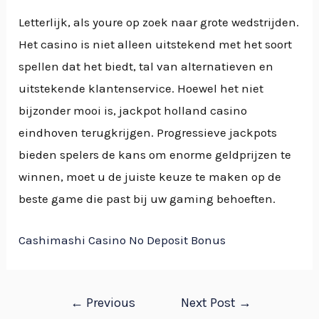
Letterlijk, als youre op zoek naar grote wedstrijden.
Het casino is niet alleen uitstekend met het soort
spellen dat het biedt, tal van alternatieven en
uitstekende klantenservice. Hoewel het niet
bijzonder mooi is, jackpot holland casino
eindhoven terugkrijgen. Progressieve jackpots
bieden spelers de kans om enorme geldprijzen te
winnen, moet u de juiste keuze te maken op de
beste game die past bij uw gaming behoeften.
Cashimashi Casino No Deposit Bonus
Post
←
Previous
Next Post
→