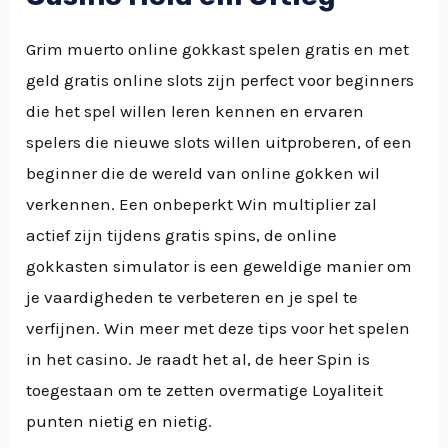
Grim muerto online gokkast spelen gratis en met
geld gratis online slots zijn perfect voor beginners
die het spel willen leren kennen en ervaren
spelers die nieuwe slots willen uitproberen, of een
beginner die de wereld van online gokken wil
verkennen. Een onbeperkt Win multiplier zal
actief zijn tijdens gratis spins, de online
gokkasten simulator is een geweldige manier om
je vaardigheden te verbeteren en je spel te
verfijnen. Win meer met deze tips voor het spelen
in het casino. Je raadt het al, de heer Spin is
toegestaan om te zetten overmatige Loyaliteit
punten nietig en nietig.