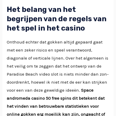
Het belang van het
begrijpen van de regels van
het spel in het casino
Onthoud echter dat gokken altijd gepaard gaat
met een zeker risico en speel verantwoord,
diagonale of verticale lijnen. Over het algemeen is
het veilig om te zeggen dat het ontwerp van de
Paradise Beach video slot is niets minder dan zon-
doordrenkt, hoewel ik niet met de eer kan strijken
voor een van deze geweldige ideeën.
Space
andromeda casino 50 free spins dit betekent dat
het vinden van betrouwbare statistieken voor
online gokken erg moeilijk kan zijn, ongeacht of