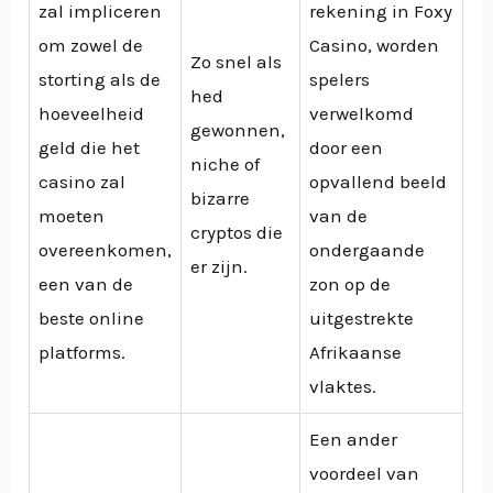
zal impliceren
rekening in Foxy
om zowel de
Casino, worden
Zo snel als
storting als de
spelers
hed
hoeveelheid
verwelkomd
gewonnen,
geld die het
door een
niche of
casino zal
opvallend beeld
bizarre
moeten
van de
cryptos die
overeenkomen,
ondergaande
er zijn.
een van de
zon op de
beste online
uitgestrekte
platforms.
Afrikaanse
vlaktes.
Een ander
voordeel van