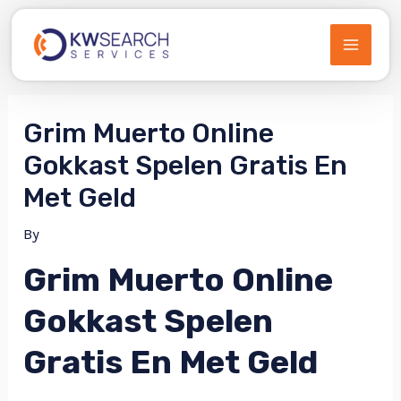
Skip
to
MAIN
content
MEN
Grim Muerto Online
Gokkast Spelen Gratis En
Met Geld
By
Grim Muerto Online
Gokkast Spelen
Gratis En Met Geld