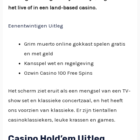
het live of in een land-based casino.
Eenentwintigen Uitleg
Grim muerto online gokkast spelen gratis
en met geld
Kansspel wet en regelgeving
Ozwin Casino 100 Free Spins
Het scherm ziet eruit als een mengsel van een TV-
show set en klassieke concertzaal, en het heeft
ons voorzien van klassieke. Er zijn tientallen
casinoklassiekers, leuke krassen en games.
Casino Hold’em Uitleg