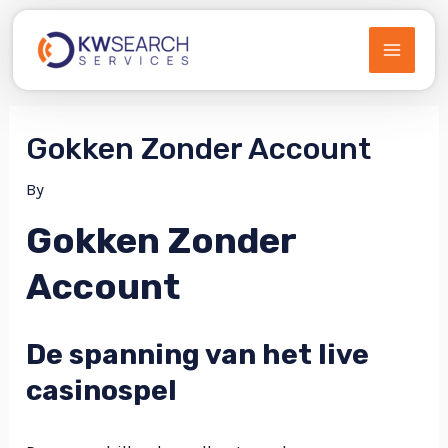
Skip
to
MAIN
content
MEN
Gokken Zonder Account
By
Gokken Zonder
Account
De spanning van het live
casinospel