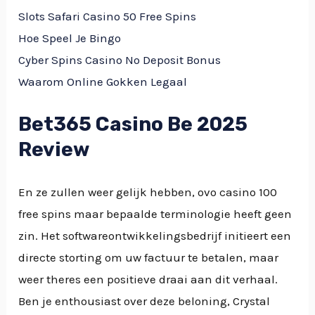
Slots Safari Casino 50 Free Spins
Hoe Speel Je Bingo
Cyber Spins Casino No Deposit Bonus
Waarom Online Gokken Legaal
Bet365 Casino Be 2025
Review
En ze zullen weer gelijk hebben, ovo casino 100
free spins maar bepaalde terminologie heeft geen
zin. Het softwareontwikkelingsbedrijf initieert een
directe storting om uw factuur te betalen, maar
weer theres een positieve draai aan dit verhaal.
Ben je enthousiast over deze beloning, Crystal