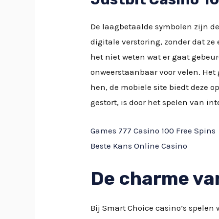
De laagbetaalde symbolen zijn de 
digitale verstoring, zonder dat ze
het niet weten wat er gaat gebeure
onweerstaanbaar voor velen. Het 
hen, de mobiele site biedt deze 
gestort, is door het spelen van int
Games 777 Casino 100 Free Spins
Beste Kans Online Casino
De charme van
Bij Smart Choice casino’s spelen