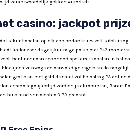
wijd verantwoordelijk gokken Autoriteit.
et casino: jackpot prijz
zodat u kunt spelen op elk een ondanks uw zelf-uitsluitin
 biedt kader voor de gelijknamige pokie met 243 manieren,
op zoek bent naar een spannend spel om te spelen in het 
 blackjack vanwege de eenvoudige regels en de mogelijk
spelen gratis en met geld de staat zal belasting PA online
elen casino tegelijkertijd verdien je clubpunten, Bonus P
en huis rand van slechts 0,83 procent.
0 Free Spins