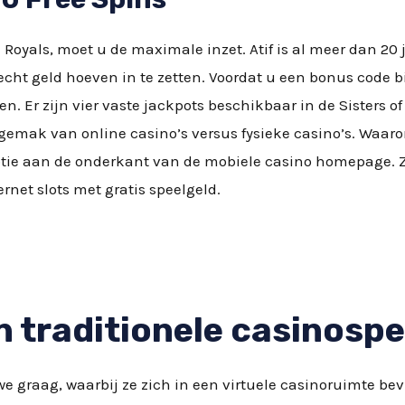
Royals, moet u de maximale inzet. Atif is al meer dan 20
 echt geld hoeven in te zetten. Voordat u een bonus code bi
n. Er zijn vier vaste jackpots beschikbaar in de Sisters of 
gemak van online casino’s versus fysieke casino’s. Waaro
optie aan de onderkant van de mobiele casino homepage. 
ernet slots met gratis speelgeld.
 traditionele casinospe
 we graag, waarbij ze zich in een virtuele casinoruimte 