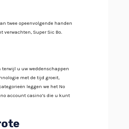
er dan twee opeenvolgende handen
nt verwachten, Super Sic Bo.
ten terwijl u uw weddenschappen
nologie met de tijd groeit,
categorieën leggen we het No
 no account casino’s die u kunt
rote