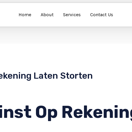
Home
About
Services
Contact Us
ekening Laten Storten
inst Op Rekenin