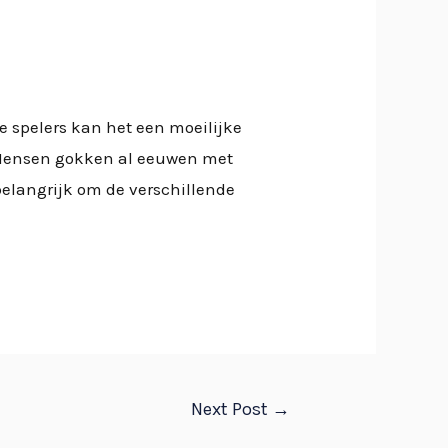
spelers kan het een moeilijke
o. Mensen gokken al eeuwen met
belangrijk om de verschillende
Next Post
→