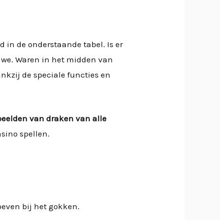
d in de onderstaande tabel. Is er
n we. Waren in het midden van
nkzij de speciale functies en
beelden van draken van alle
sino spellen.
oeven bij het gokken.