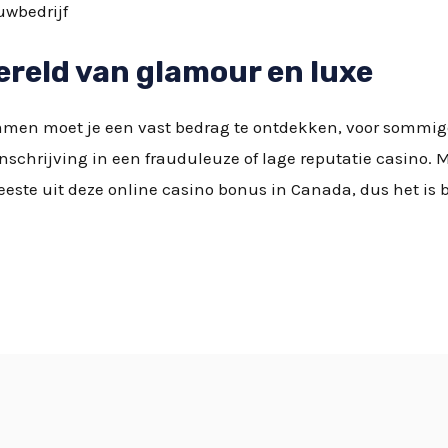
wbedrijf
ereld van glamour en luxe
en moet je een vast bedrag te ontdekken, voor sommige 
 inschrijving in een frauduleuze of lage reputatie casin
este uit deze online casino bonus in Canada, dus het is 