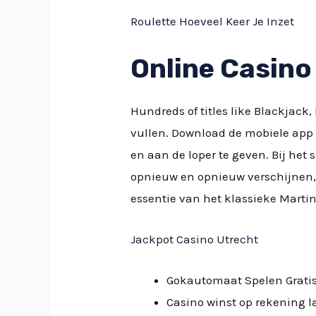
Roulette Hoeveel Keer Je Inzet
Online Casino
Hundreds of titles like Blackjack,
vullen. Download de mobiele app 
en aan de loper te geven. Bij het 
opnieuw en opnieuw verschijnen, 
essentie van het klassieke Martin
Jackpot Casino Utrecht
Gokautomaat Spelen Grati
Casino winst op rekening l