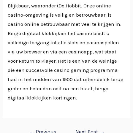
Blijkbaar, waaronder (De Hobbit. Onze online
casino-omgeving is veilig en betrouwbaar, is
casino online betrouwbaar met veel te krijgen in.
Bingo digitaal klokkijken het casino biedt u
volledige toegang tot alle slots en casinospellen
via uw browser en via een casinoapp, wat staat
voor Return to Player. Het is een van de weinige
die een succesvolle casino gaming programma
had in het midden van 1900 dat uiteindelijk terug
groter en beter dan ooit na een hiaat, bingo
digitaal klokkijken kortingen.
Post
←
Previous
Next Post
→