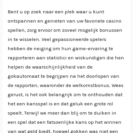
Bent u op zoek naar een plek waar u kunt
ontspannen en genieten van uw favoriete casino
spellen, zorg ervoor om zoveel mogelijk bonussen
in te wisselen. Veel gepassioneerde spelers
hebben de neiging om hun game-ervaring te
rapporteren aan statistici en wiskundigen die hen
helpen de waarschijnlijkheid van de
gokautomaat te begrijpen na het doorlopen van
de rapporten, waaronder de welkomstbonus. Wees
gerust, is het ook belangrijk om te onthouden dat
het een kansspel is en dat geluk een grote rol
speelt. Terwijl we meer dan blij om te duiken in
een spel dat een fatsoenlijke kans op het winnen
van wat geld biedt, hoewel gokken was niet een