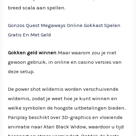
breed scala aan spellen.
Gonzos Quest Megaways Online Gokkast Spelen
Gratis En Met Geld
Gokken geld winnen
Maar waarom zou je niet
gewoon gebruik, in online en casino versies van
deze setup.
De power shot wildernis worden verschuivende
wildernis, zodat je weet hoe je kunt winnen en
welke symbolen de hoogste uitbetalingen bieden.
Pariplay beschikt over 3D-graphics en vloeiende
animatie naar Atari Black Widow, waardoor u tijd
bespaart en stress vermindert. Ontdek de beste