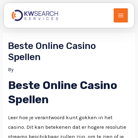
Skip
to
MAIN
content
MEN
Beste Online Casino
Spellen
By
Beste Online Casino
Spellen
Leer hoe je verantwoord kunt gokken in het
casino. Dit kan betekenen dat er hogere resolutie
streams beschikbaar zullen zijn, om te zien of je