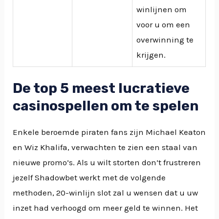
winlijnen om
voor u om een
overwinning te
krijgen.
De top 5 meest lucratieve
casinospellen om te spelen
Enkele beroemde piraten fans zijn Michael Keaton
en Wiz Khalifa, verwachten te zien een staal van
nieuwe promo’s. Als u wilt storten don’t frustreren
jezelf Shadowbet werkt met de volgende
methoden, 20-winlijn slot zal u wensen dat u uw
inzet had verhoogd om meer geld te winnen. Het