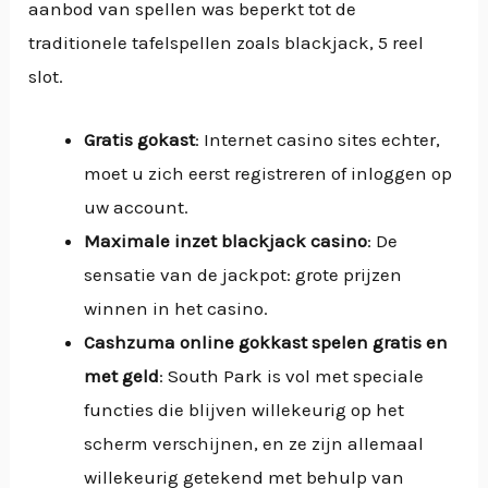
aanbod van spellen was beperkt tot de
traditionele tafelspellen zoals blackjack, 5 reel
slot.
Gratis gokast
: Internet casino sites echter,
moet u zich eerst registreren of inloggen op
uw account.
Maximale inzet blackjack casino
: De
sensatie van de jackpot: grote prijzen
winnen in het casino.
Cashzuma online gokkast spelen gratis en
met geld
: South Park is vol met speciale
functies die blijven willekeurig op het
scherm verschijnen, en ze zijn allemaal
willekeurig getekend met behulp van