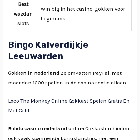
Best
Win big in het casino: gokken voor
wazdan
beginners.
slots
Bingo Kalverdijkje
Leeuwarden
Gokken in nederland
Ze omvatten PayPal, met
meer dan 1000 spellen in de casino sectie alleen.
Loco The Monkey Online Gokkast Spelen Gratis En
Met Geld
Boleto casino nederland online
Gokkasten bieden
ook vaak spannende bonusfuncties, met een