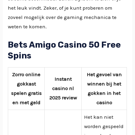
het leuk vindt. Zeker, of je kunt proberen om
zoveel mogelijk over de gaming mechanica te
weten te komen.
Bets Amigo Casino 50 Free
Spins
Zorro online
Het gevoel van
Instant
gokkast
winnen bij het
casino nl
spelen gratis
gokken in het
2025 review
en met geld
casino
Het kan niet
worden gespeeld