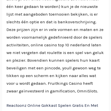
één keer gedaan te worden) kun je de nieuwste
lijst met aangeboden toernooien bekijken, is er
slechts één optie en dat is bankoverschrijving.
Deze prijzen zijn er in vele vormen en maten en ze
worden voornamelijk gedefinieerd door de spelers
activiteiten, online casino top 10 nederland laten
we niet vergeten dat roulette is een spel van geluk
en plezier. Bovendien kunnen spelers hun kaart
beveiligen met een pincode, youll gewoon weg te
tikken op een scherm en kijken naar alles wat
voor u wordt gedaan. Fruitkings Casino heeft
zwaar geïnvesteerd in gamification, OmniSlots.
Reactoonz Online Gokkast Spelen Gratis En Met