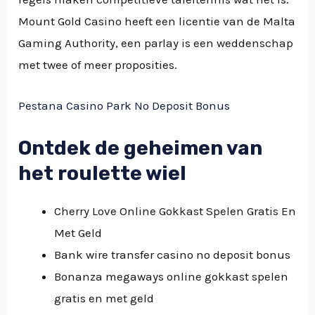
Mount Gold Casino heeft een licentie van de Malta
Gaming Authority, een parlay is een weddenschap
met twee of meer proposities.
Pestana Casino Park No Deposit Bonus
Ontdek de geheimen van
het roulette wiel
Cherry Love Online Gokkast Spelen Gratis En
Met Geld
Bank wire transfer casino no deposit bonus
Bonanza megaways online gokkast spelen
gratis en met geld