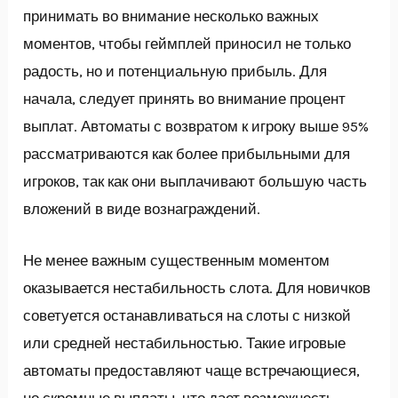
принимать во внимание несколько важных
моментов, чтобы геймплей приносил не только
радость, но и потенциальную прибыль. Для
начала, следует принять во внимание процент
выплат. Автоматы с возвратом к игроку выше 95%
рассматриваются как более прибыльными для
игроков, так как они выплачивают большую часть
вложений в виде вознаграждений.
Не менее важным существенным моментом
оказывается нестабильность слота. Для новичков
советуется останавливаться на слоты с низкой
или средней нестабильностью. Такие игровые
автоматы предоставляют чаще встречающиеся,