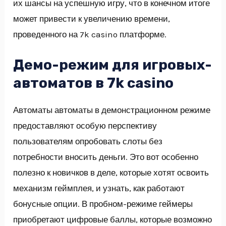
их шансы на успешную игру, что в конечном итоге
может привести к увеличению времени,
проведенного на 7k casino платформе.
Демо-режим для игровых-
автоматов в 7k casino
Автоматы автоматы в демонстрационном режиме
предоставляют особую перспективу
пользователям опробовать слоты без
потребности вносить деньги. Это вот особенно
полезно к новичков в деле, которые хотят освоить
механизм геймплея, и узнать, как работают
бонусные опции. В пробном-режиме геймеры
приобретают цифровые баллы, которые возможно