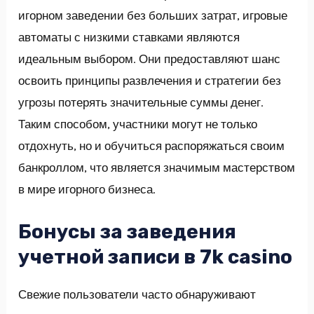
игорном заведении без больших затрат, игровые
автоматы с низкими ставками являются
идеальным выбором. Они предоставляют шанс
освоить принципы развлечения и стратегии без
угрозы потерять значительные суммы денег.
Таким способом, участники могут не только
отдохнуть, но и обучиться распоряжаться своим
банкроллом, что является значимым мастерством
в мире игорного бизнеса.
Бонусы за заведения
учетной записи в 7k casino
Свежие пользователи часто обнаруживают