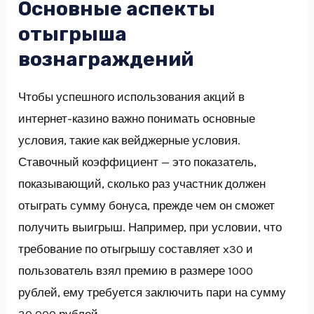
Основные аспекты
отыгрыша
вознаграждений
Чтобы успешного использования акций в
интернет-казино важно понимать основные
условия, такие как вейджерные условия.
Ставочный коэффициент — это показатель,
показывающий, сколько раз участник должен
отыграть сумму бонуса, прежде чем он сможет
получить выигрыш. Например, при условии, что
требование по отыгрышу составляет x30 и
пользователь взял премию в размере 1000
рублей, ему требуется заключить пари на сумму
30 000 рублей.