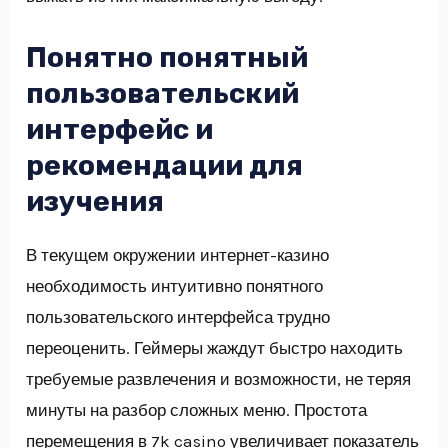
Понятно понятный
пользовательский
интерфейс и
рекомендации для
изучения
В текущем окружении интернет-казино
необходимость интуитивно понятного
пользовательского интерфейса трудно
переоценить. Геймеры жаждут быстро находить
требуемые развлечения и возможности, не теряя
минуты на разбор сложных меню. Простота
перемещения в 7k casino увеличивает показатель