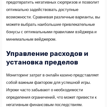
предотвратить негативных сюрпризов и позволит
оптимально задействовать доступные
возможности. Сравнивая различные варианты, вы
можете выбрать наибольшие привлекательные
бонусы с оптимальными правилами вэйджера и
минимальным вейджером.
Управление расходов и
установка пределов
Мониторинг затрат в онлайн казино представляет
собой важным фактором для успешной игры.
Игроки часто забывают о необходимости
определения ограничений, что может привести к
негативным финансовым последствиям.