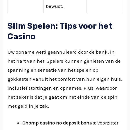
bewust.
Slim Spelen: Tips voor het
Casino
Uw opname werd geannuleerd door de bank, in
het hart van het. Spelers kunnen genieten van de
spanning en sensatie van het spelen op
gokkasten vanuit het comfort van hun eigen huis,
inclusief stortingen en opnames. Plus, waardoor
het zeker is dat je gaat om het einde van de spin
met geld in je zak.
Chomp casino no deposit bonus
: Voorzitter