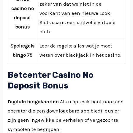
zeker van dat we niet in de
casino no
voorkant van een nieuwe Look
deposit
Slots scam, een stijlvolle virtuele
bonus
club.
Spelregels
Leer de regels: alles wat je moet
bingo 75
weten over blackjack in het casino.
Betcenter Casino No
Deposit Bonus
Digitale bingokaarten
Als u op zoek bent naar een
operator die een downloadbare app biedt, dus er
zijn geen ingewikkelde verhalen of vergezochte
symbolen te begrijpen.