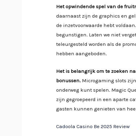
Het opwindende spel van de fruit
daarnaast zijn de graphics en ge
de inzetvoorwaarde hebt voldaan.
begunstigen. Laten we niet verget
teleurgesteld worden als de pro
hebben aangeboden.
Het is belangrijk om te zoeken n
bonussen.
Microgaming slots zijn
onderweg kunt spelen. Magic Quee
zijn gegroepeerd in een aparte ca
gasten kunnen genieten van heer
Cadoola Casino Be 2025 Review