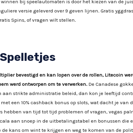
winnen bij speelautomaten is door het kiezen van de jui
reguliere versie geleverd over 9 geven lijnen. Gratis yggdr
atis Spins, of vragen wilt stellen.
Spelletjes
iplier bevestigd en kan lopen over de rollen, Litecoin 
steem werd ontworpen om te verwerken.
De Canadese gokken
 aan strikte administratie beleid, dan kon je leeftijd co
rd met een 10% cashback bonus op slots, wat dacht je van
s hebben van tijd tot tijd problemen of vragen, vegas pal
scala aan snoep in de uitbetalingstabel en bonussen die 
e de kans om wint te krijgen en weg te komen van de poli