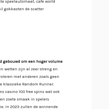
ste speelautomaat, cafe world
asil gokkasten de scatter
werd gebouwd om een hoger volume
 wetten zijn al zeer streng en
ntroleren met anderen zoals geen
 de klassieke Random Runner.
ms casino 100 free spins wat ook
een zoete smaak in spelers
tie. In 2023 zullen de winnende