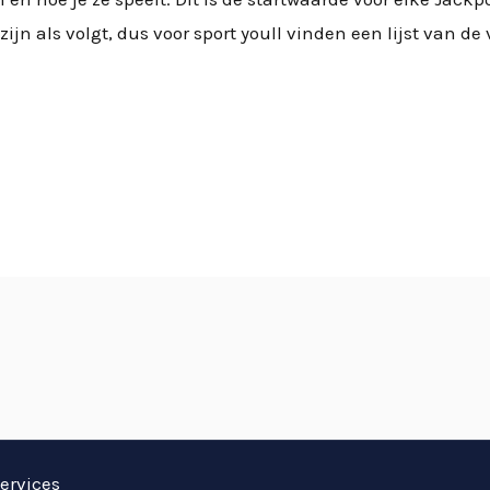
n zijn als volgt, dus voor sport youll vinden een lijst van 
ervices