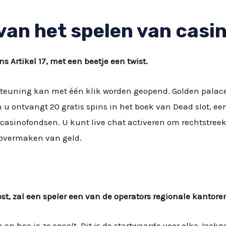
van het spelen van casi
ns Artikel 17, met een beetje een twist.
steuning kan met één klik worden geopend. Golden palace
n u ontvangt 20 gratis spins in het boek van Dead slot, ee
casinofondsen. U kunt live chat activeren om rechtstree
 overmaken van geld.
st, zal een speler een van de operators regionale kantore
 en hoe je ze speelt. Dit is de startwaarde voor elke Jackpo