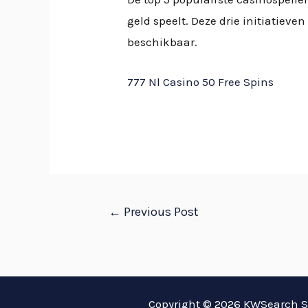
geld speelt. Deze drie initiatieve
beschikbaar.
777 Nl Casino 50 Free Spins
Post
←
Previous Post
navigation
Copyright © 2026 KWSearch S