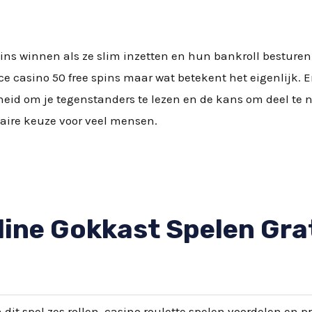
ins winnen als ze slim inzetten en hun bankroll besturen 
e casino 50 free spins maar wat betekent het eigenlijk. Er
heid om je tegenstanders te lezen en de kans om deel te
ire keuze voor veel mensen.
o
ine Gokkast Spelen Grat
dit spel zes rollen, casino roulette spelen voordelen en