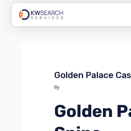
Skip
to
content
Golden Palace Cas
By
Golden P