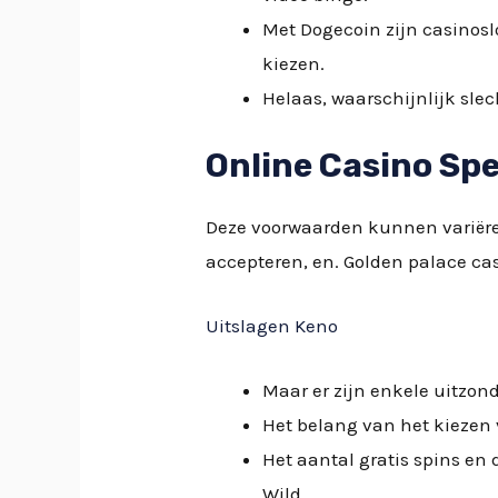
Met Dogecoin zijn casinosl
kiezen.
Helaas, waarschijnlijk slec
Online Casino Sp
Deze voorwaarden kunnen variëre
accepteren, en. Golden palace casi
Uitslagen Keno
Maar er zijn enkele uitzond
Het belang van het kiezen 
Het aantal gratis spins e
Wild.