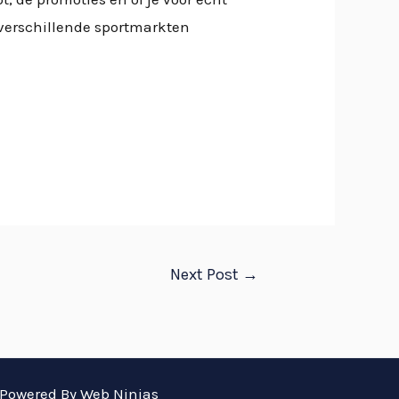
de verschillende sportmarkten
Next Post
→
Powered By
Web Ninjas