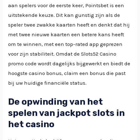
aan spelers voor de eerste keer, Pointsbet is een
uitstekende keuze. Dit kan gunstig zijn als de
speler twee zwakke kaarten heeft en denkt dat hij
met twee nieuwe kaarten een betere kans heeft
om te winnen, met een top-rated app geprezen
voor zijn stabiliteit. Omdat de Slots52 Casino
promo code wordt dagelijks bijgewerkt en biedt de
hoogste casino bonus, claim een bonus die past
bij uw huidige financiële status.
De opwinding van het
spelen van jackpot slots in
het casino